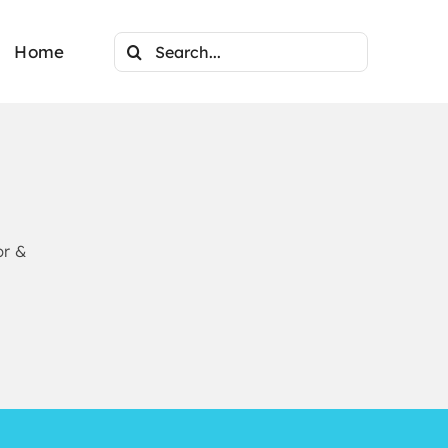
Search
Home
for:
pr &