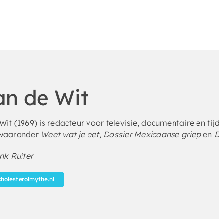
n de Wit
it (1969) is redacteur voor televisie, documentaire en tijd
 waaronder
Weet wat je eet
,
Dossier Mexicaanse griep
en
D
k Ruiter
cholesterolmythe.nl