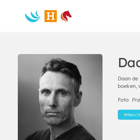
Skip
to
content
Daa
Daan de W
boeken,
Foto
Fran
https://