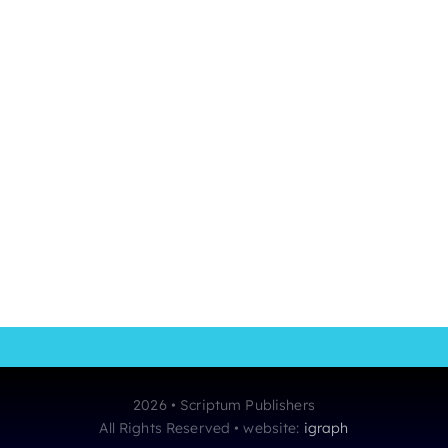
2026 • Scriptum Publishers
All Rights Reserved • website:
igraph