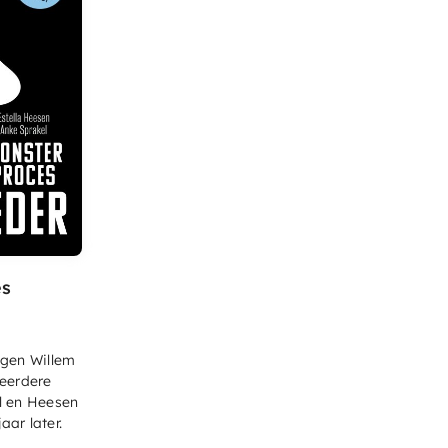
es
gen Willem
eerdere
l en Heesen
aar later.