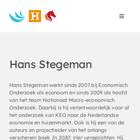
Skip
to
content
Toggle
Navigat
Home
Search
for:
Hans Stegeman
Hans Stegeman werkt sinds 2007 bij Economisch
Onderzoek als econoom en sinds 2009 als hoofd
van het team Nationaal Macro-economisch
Onderzoek. Daarbij is hij verantwoordelijk voor al
het onderzoek van KEO naar de Nederlandse
economie en huizenmarkt. Ook is hij een van de
auteurs en projectleider van het onlangs
verschenen boek
In 2030: Vier vergezichten
. Hij