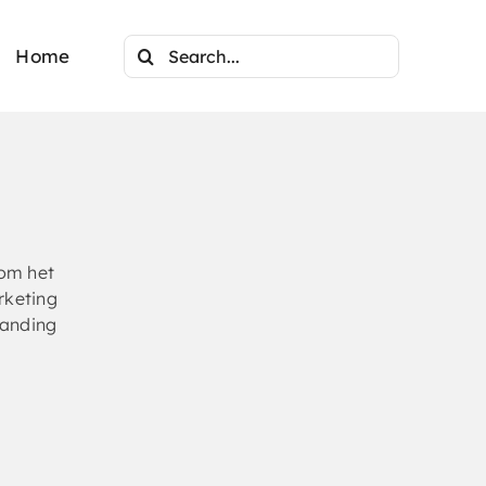
Search
Home
for:
 om het
rketing
randing