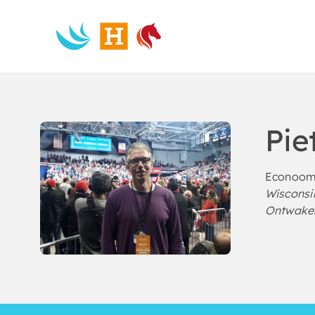
Skip
to
content
Pie
Econoom 
Wisconsi
Ontwaken