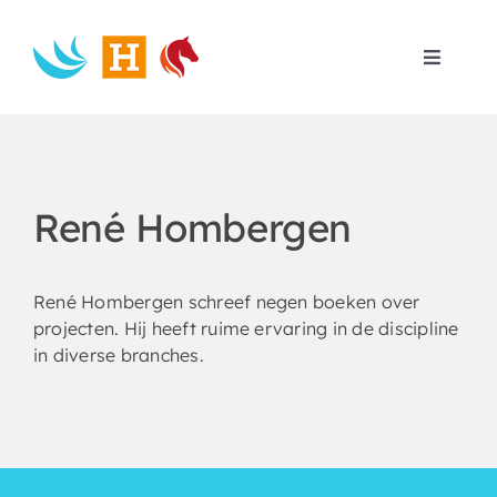
Skip
to
content
Toggle
Navigat
Home
Search
for:
René Hombergen
René Hombergen schreef negen boeken over
projecten. Hij heeft ruime ervaring in de discipline
in diverse branches.