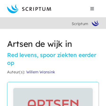
Skip
to
Toggle
content
Navigat
Scriptum
Home
Boeken
Artsen de wijk in
Red levens, spoor ziekten eerder
Auteurs
op
Contact
Auteur(s):
Willem Wansink
Search
for: