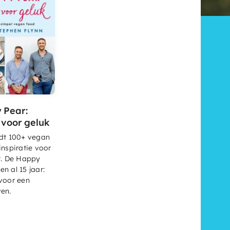
 Pear:
voor geluk
edt 100+ vegan
inspiratie voor
t. De Happy
n al 15 jaar:
voor een
en.