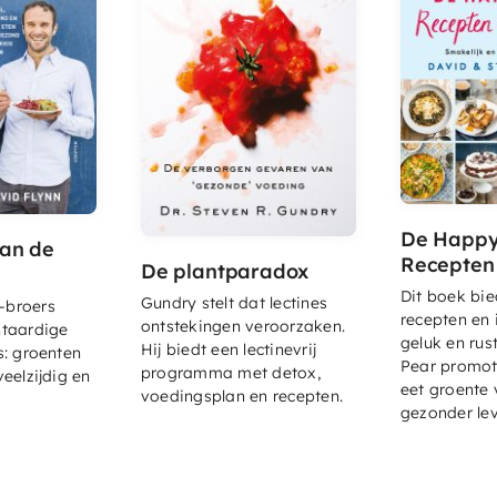
De Happy
van de
Recepten 
De plantparadox
r
Dit boek bi
Gundry stelt dat lectines
-broers
recepten en 
ontstekingen veroorzaken.
ntaardige
geluk en rus
Hij biedt een lectinevrij
s: groenten
Pear promote
programma met detox,
veelzijdig en
eet groente 
voedingsplan en recepten.
gezonder lev