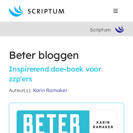
Skip
to
Toggle
content
Navigat
Scriptum
Home
Boeken
Beter bloggen
Inspirerend doe-boek voor
Auteurs
zzp'ers
Contact
Auteur(s):
Karin Ramaker
Search
for: