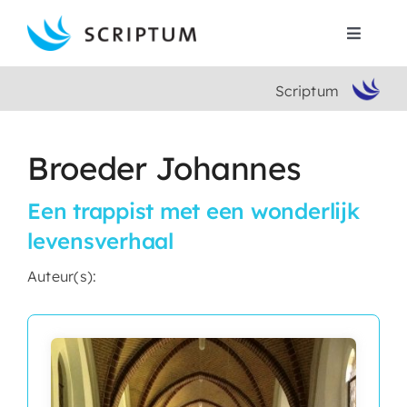
Skip
to
Toggle
content
Navigat
Scriptum
Home
Boeken
Broeder Johannes
Een trappist met een wonderlijk
Auteurs
levensverhaal
Contact
Auteur(s):
Search
for: