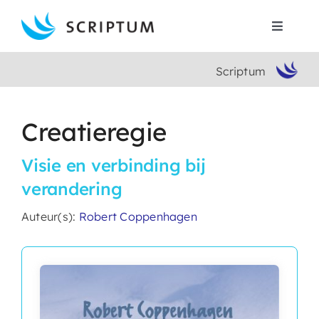
Skip
to
Toggle
content
Navigat
Scriptum
Home
Boeken
Creatieregie
Visie en verbinding bij
Auteurs
verandering
Contact
Auteur(s):
Robert Coppenhagen
Search
for: