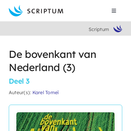
Skip
to
Toggle
content
Navigat
Scriptum
Home
Boeken
De bovenkant van
Nederland (3)
Auteurs
Deel 3
Contact
Auteur(s):
Karel Tomeï
Search
for: