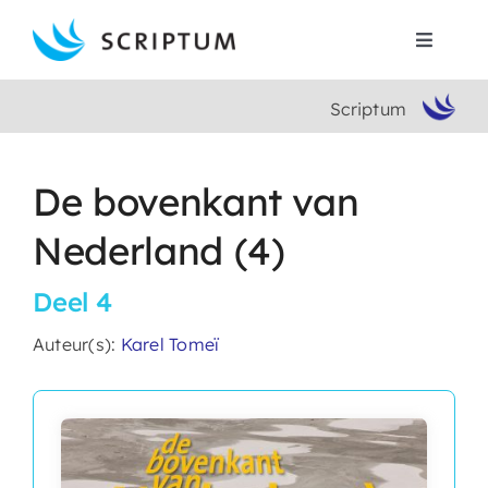
Skip
to
Toggle
content
Navigat
Scriptum
Home
Boeken
De bovenkant van
Nederland (4)
Auteurs
Deel 4
Contact
Auteur(s):
Karel Tomeï
Search
for: