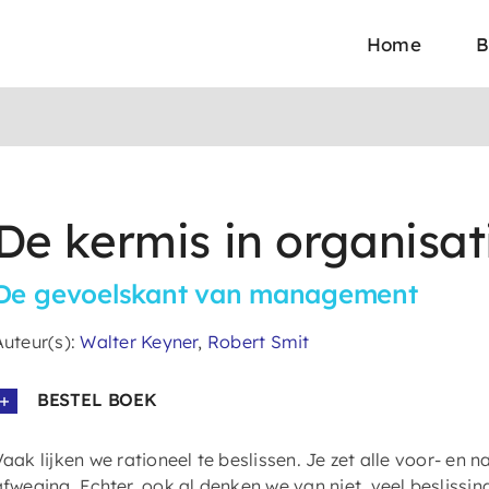
Home
B
De kermis in organisat
De gevoelskant van management
Auteur(s):
Walter Keyner
,
Robert Smit
BESTEL BOEK
Vaak lijken we rationeel te beslissen. Je zet alle voor- en 
afweging. Echter, ook al denken we van niet, veel besliss