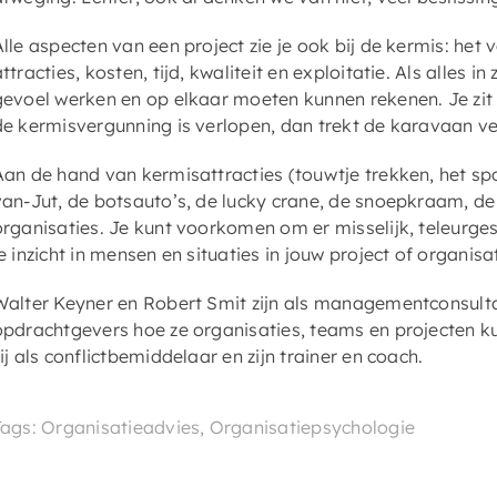
Alle aspecten van een project zie je ook bij de kermis: het
ttracties, kosten, tijd, kwaliteit en exploitatie. Als alles 
gevoel werken en op elkaar moeten kunnen rekenen. Je zit d
de kermisvergunning is verlopen, dan trekt de karavaan ve
Aan de hand van kermisattracties (touwtje trekken, het sp
van-Jut, de botsauto’s, de lucky crane, de snoepkraam, de
organisaties. Je kunt voorkomen om er misselijk, teleurge
je inzicht in mensen en situaties in jouw project of organisat
Walter Keyner en Robert Smit zijn als managementconsult
opdrachtgevers hoe ze organisaties, teams en projecten 
zij als conflictbemiddelaar en zijn trainer en coach.
Tags: Organisatieadvies, Organisatiepsychologie