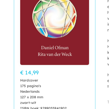
€ 14,99
Hardcover
175 pagina's
Nederlands
127 x 208 mm
zwart-wit
ISBN boek: 9789055941902