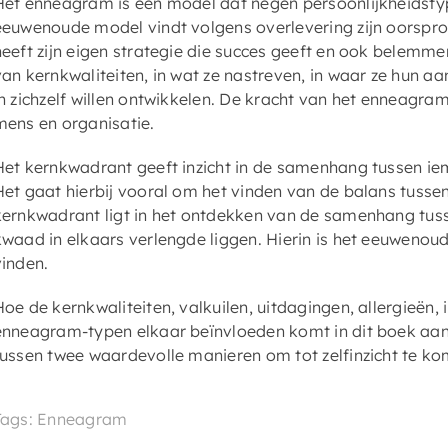
Het enneagram is een model dat negen persoonlijkheidstypen
eeuwenoude model vindt volgens overlevering zijn oorspro
heeft zijn eigen strategie die succes geeft en ook belemme
van kernkwaliteiten, in wat ze nastreven, in waar ze hun aa
in zichzelf willen ontwikkelen. De kracht van het enneagram 
mens en organisatie.
Het kernkwadrant geeft inzicht in de samenhang tussen iema
Het gaat hierbij vooral om het vinden van de balans tusse
kernkwadrant ligt in het ontdekken van de samenhang tuss
kwaad in elkaars verlengde liggen. Hierin is het eeuwenou
vinden.
Hoe de kernkwaliteiten, valkuilen, uitdagingen, allergieën
enneagram-typen elkaar beïnvloeden komt in dit boek aa
tussen twee waardevolle manieren om tot zelfinzicht te ko
Tags: Enneagram