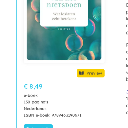
Preview
€ 8,49
e-boek
130 pagina's
Nederlands
ISBN e-boek: 9789463190671