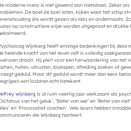
De moderne mens is niet gewend aan nietsdoen. Zeker als
problemen. De boel de boel laten, kijken waar het schip str
levenshouding die wordt gezien als laks en ondermaats. Z
ruzies op constructieve wijze worden uitgepraat en drukke
gekalmeerd.
Psycholoog Wijnberg heeft ernstige bedenkingen bij deze 
de helende kracht van het leven zelf is volledig zoekgeraa
overuren draait. Hij pleit voor een herwaardering van het 
lachen, huilen, uitrusten, bijslapen, afleiding zoeken of g
vraagt geduld. Maar dit geduld wordt meer dan eens beloond
begrijpen wat loslaten echt betekent.
Jeffrey Wijnberg
is al ruim veertig jaar werkzaam als psyc
‘Dictatuur van het geluk’, ‘Beter van wel’ en ‘Beter van ni
alles’ en ‘Provocatief coachen’. Vele lezers hebben inmidd
communiceren die Wijnberg hanteert.