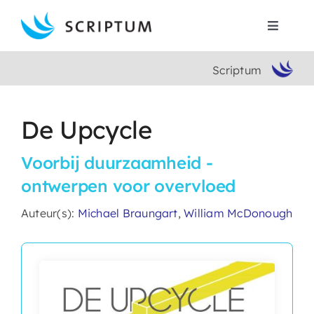
Skip
to
Toggle
content
Navigat
Scriptum
Home
Boeken
De Upcycle
Voorbij duurzaamheid -
Auteurs
ontwerpen voor overvloed
Contact
Auteur(s):
Michael Braungart
,
William McDonough
Search
for: