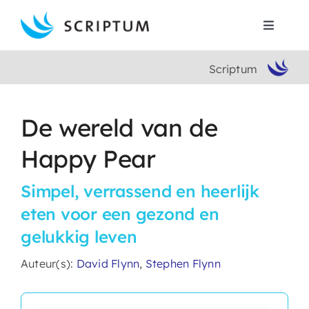
Skip
to
Toggle
content
Navigat
Scriptum
Home
Boeken
De wereld van de
Happy Pear
Auteurs
Simpel, verrassend en heerlijk
Contact
eten voor een gezond en
gelukkig leven
Search
for:
Auteur(s):
David Flynn
,
Stephen Flynn