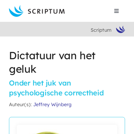
Skip
to
Toggle
content
Navigat
Scriptum
Home
Boeken
Dictatuur van het
geluk
Auteurs
Onder het juk van
Contact
psychologische correctheid
Auteur(s):
Jeffrey Wijnberg
Search
for: