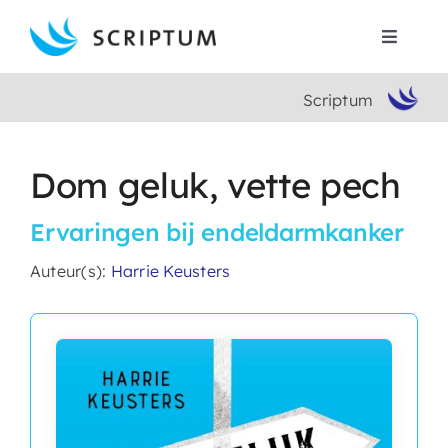
Skip
to
Toggle
content
Navigat
Scriptum
Home
Boeken
Dom geluk, vette pech
Ervaringen bij endeldarmkanker
Auteurs
Auteur(s):
Harrie Keusters
Contact
Search
for: