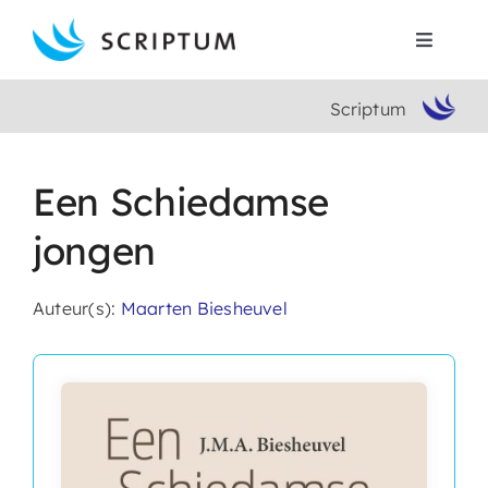
Skip
to
Toggle
content
Navigat
Scriptum
Home
Boeken
Een Schiedamse
jongen
Auteurs
Auteur(s):
Maarten Biesheuvel
Contact
Search
for: