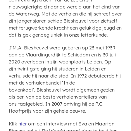
nieuwsgierigheid naar de wereld aan het eind van
de Waterweg. Met de verhalen die hij schreef over
zijn jongensjaren schiep Biesheuvel voor zichzelf
met terugwerkende kracht een gelukkige jeugd en
dat is gek genoeg uniek in onze letterkunde.
J.M.A. Biesheuvel werd geboren op 23 mei 1939
aan de Vlaardingerdijk te Schiedam en is 30 juli
2020 overleden in zijn woonplaats Leiden. Op
zijn twintigste ging hij studeren in Leiden en
verhuisde hij naar die stad. In 1972 debuteerde hij
met de verhalenbundel ‘In de
bovenkooi’. Biesheuvel wordt algemeen gezien
als een van de beste verhalenvertellers van
ons taalgebied. In 2007 ontving hij de P.C.
Hooftprijs voor zijn gehele oeuvre.
Klik
hier
om een interview met Eva en Maarten
Biesheuvel bij
De Wereld draait door
te bekijken.