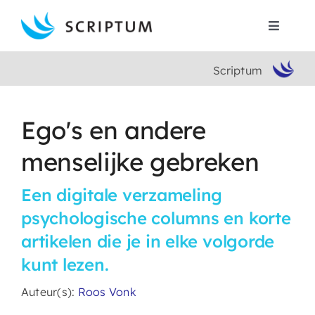
Skip
to
Toggle
content
Navigat
Scriptum
Home
Boeken
Ego's en andere
menselijke gebreken
Auteurs
Een digitale verzameling
Contact
psychologische columns en korte
artikelen die je in elke volgorde
Search
kunt lezen.
for:
Auteur(s):
Roos Vonk