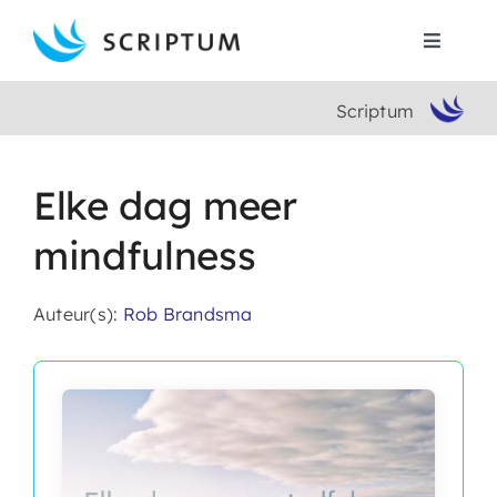
Skip
to
Toggle
content
Navigat
Scriptum
Home
Boeken
Elke dag meer
mindfulness
Auteurs
Auteur(s):
Rob Brandsma
Contact
Search
for: