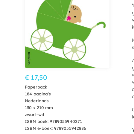
€ 17,50
Paperback
184 pagina's
Nederlands
130 x 210 mm
zwart-wit
l
ISBN boek: 9789055940271
ISBN e-boek: 9789055942886