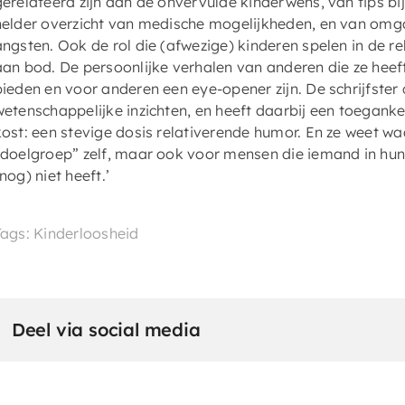
gerelateerd zijn aan de onvervulde kinderwens, van tips b
helder overzicht van medische mogelijkheden, en van omga
angsten. Ook de rol die (afwezige) kinderen spelen in de re
aan bod. De persoonlijke verhalen van anderen die ze hee
bieden en voor anderen een eye-opener zijn. De schrijfste
wetenschappelijke inzichten, en heeft daarbij een toegankeli
kost: een stevige dosis relativerende humor. En ze weet wa
“doelgroep” zelf, maar ook voor mensen die iemand in hu
nog) niet heeft.’
Tags: Kinderloosheid
Deel via social media