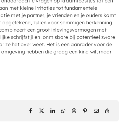
ij ondoordachte vragen op kraamfeestjes tot een
an met kleine irritaties tot fundamentele
latie met je partner, je vrienden en je ouders komt
ft opgetekend, zullen voor sommigen herkenning
r combineert een groot inlevingsvermogen met
jke schrijfstijl en, onmisbare bij potentieel zware
ar ze het over weet. Het is een aanrader voor de
n omgeving hebben die graag een kind wil, maar