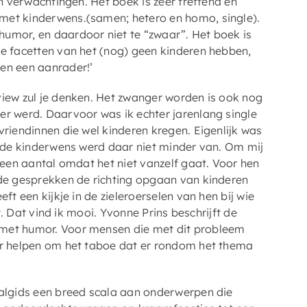
jn verwachtingen. Het boek is zeer treffend en
met kinderwens.(samen; hetero en homo, single).
humor, en daardoor niet te “zwaar”. Het boek is
le facetten van het (nog) geen kinderen hebben,
en een aanrader!’
view zul je denken. Het zwanger worden is ook nog
er werd. Daarvoor was ik echter jarenlang single
vriendinnen die wel kinderen kregen. Eigenlijk was
r de kinderwens werd daar niet minder van. Om mij
j een aantal omdat het niet vanzelf gaat. Voor hen
 de gesprekken de richting opgaan van kinderen
ft een kijkje in de zieleroerselen van hen bij wie
kt. Dat vind ik mooi. Yvonne Prins beschrijft de
 met humor. Voor mensen die met dit probleem
ker helpen om het taboe dat er rondom het thema
valgids een breed scala aan onderwerpen die