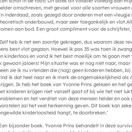
‘Een schot in de roos! Dit boek dit voldoet volledig aan mi
helder omschreven, met gevoel voor alle soorten vrouwen 
En inderdaad, zoals gezegd door anderen met een vleugje 
theoretisch onderbouwd, maar zeer toegankelijk en vlot.Al
komen aan bod. Een groot compliment voor de schrijfster, 
‘Zelf heb ik net een zoontje gekregen, dus waarom deze re
eens best vlot gegaan. Hoewel ik pas 35 was toen ik zwang
en kinderloos en vond ik het best moeilijk om te gaan met 
ik gewoon jaloers! Mijn situatie was er nog niet naar, maa
heen zie ik nu vrienden die (nog) geen kinderen hebben, bi
vind ik dat heel naar en ik merk de ongemakkelijkheid als
krijgen. Ik heb het boek van Yvonne Prins gelezen en het gee
het kinderen krijgen niet vanzelf gaat of bij wie het niet lu
problemen en het verdriet van deze mensen helder en ook
worstelen zal het veel herkenning geven. Dit boek kan ze
ongewilde kinderloosheid hangt, te doorbreken.’
‘Een bijzonder boek. Yvonne Prins behandelt in deze survi