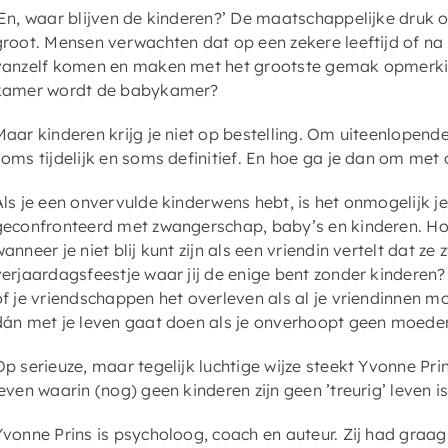
‘En, waar blijven de kinderen?’ De maatschappelijke druk o
groot. Mensen verwachten dat op een zekere leeftijd of na 
vanzelf komen en maken met het grootste gemak opmerkin
kamer wordt de babykamer?
Maar kinderen krijg je niet op bestelling. Om uiteenlopend
soms tijdelijk en soms definitief. En hoe ga je dan om me
Als je een onvervulde kinderwens hebt, is het onmogelijk je
geconfronteerd met zwangerschap, baby’s en kinderen. Ho
wanneer je niet blij kunt zijn als een vriendin vertelt dat ze
verjaardagsfeestje waar jij de enige bent zonder kinderen
of je vriendschappen het overleven als al je vriendinnen 
dán met je leven gaat doen als je onverhoopt geen moeder
Op serieuze, maar tegelijk luchtige wijze steekt Yvonne Prin
even waarin (nog) geen kinderen zijn geen ’treurig’ leven is 
Yvonne Prins is psycholoog, coach en auteur. Zij had graag