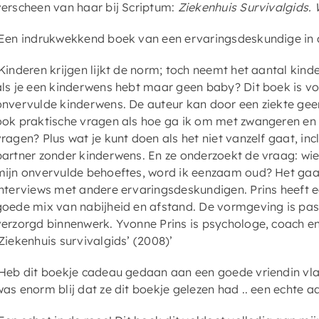
verscheen van haar bij Scriptum:
Ziekenhuis Survivalgids. 
‘Een indrukwekkend boek van een ervaringsdeskundige in al
‘Kinderen krijgen lijkt de norm; toch neemt het aantal ki
als je een kinderwens hebt maar geen baby? Dit boek is voo
onvervulde kinderwens. De auteur kan door een ziekte geen 
ook praktische vragen als hoe ga ik om met zwangeren en
vragen? Plus wat je kunt doen als het niet vanzelf gaat, inc
partner zonder kinderwens. En ze onderzoekt de vraag: wie
mijn onvervulde behoeftes, word ik eenzaam oud? Het gaa
interviews met andere ervaringsdeskundigen. Prins heeft een
goede mix van nabijheid en afstand. De vormgeving is p
verzorgd binnenwerk. Yvonne Prins is psychologe, coach e
‘Ziekenhuis survivalgids’ (2008)’
‘Heb dit boekje cadeau gedaan aan een goede vriendin vla
was enorm blij dat ze dit boekje gelezen had .. een echte a