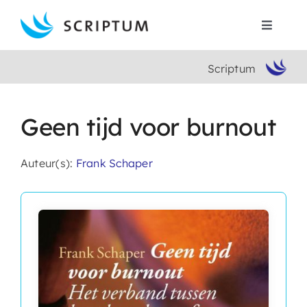
Skip
to
Toggle
content
Navigat
Scriptum
Home
Boeken
Geen tijd voor burnout
Auteurs
Auteur(s):
Frank Schaper
Contact
Search
for: