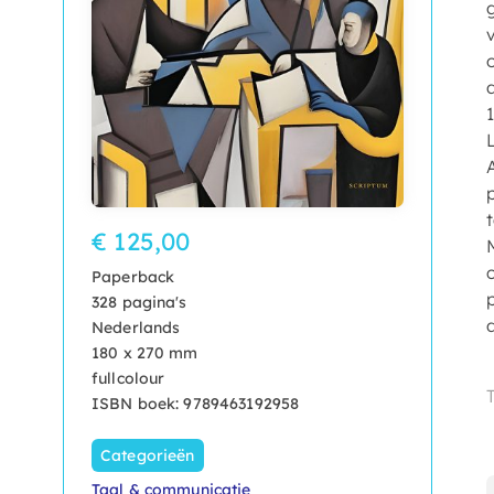
€ 125,00
Paperback
328 pagina's
d
Nederlands
180 x 270 mm
fullcolour
ISBN boek: 9789463192958
Categorieën
Taal & communicatie