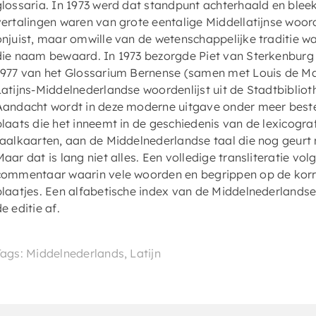
glossaria. In 1973 werd dat standpunt achterhaald en ble
vertalingen waren van grote eentalige Middellatijnse woor
onjuist, maar omwille van de wetenschappelijke traditie 
die naam bewaard. In 1973 bezorgde Piet van Sterkenburg
1977 van het Glossarium Bernense (samen met Louis de Man).
Latijns-Middelnederlandse woordenlijst uit de Stadtbibliot
Aandacht wordt in deze moderne uitgave onder meer beste
plaats die het inneemt in de geschiedenis van de lexicog
taalkaarten, aan de Middelnederlandse taal die nog geurt na
Maar dat is lang niet alles. Een volledige transliteratie vo
commentaar waarin vele woorden en begrippen op de kor
plaatjes. Een alfabetische index van de Middelnederlandse
e editie af.
Tags: Middelnederlands, Latijn