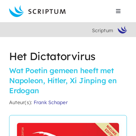
Skip
to
Toggle
content
Navigat
Scriptum
Home
Boeken
Het Dictatorvirus
Wat Poetin gemeen heeft met
Auteurs
Napoleon, Hitler, Xi Jinping en
Erdogan
Contact
Auteur(s):
Frank Schaper
Search
for: