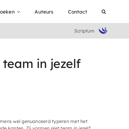
oeken
Auteurs
Contact
Scriptum
team in jezelf
en mens wel genuanceerd typeren met het
nde kanten. Zij vormen
Het team in jezelf
.