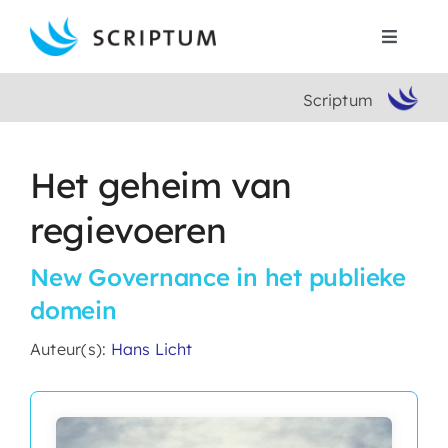
Skip
to
Toggle
content
Navigat
Scriptum
Home
Boeken
Het geheim van
regievoeren
Auteurs
New Governance in het publieke
Contact
domein
Auteur(s):
Hans Licht
Search
for: