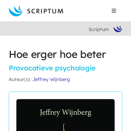
Skip
to
Toggle
content
Navigat
Scriptum
Home
Boeken
Hoe erger hoe beter
Provocatieve psychologie
Auteurs
Auteur(s):
Jeffrey Wijnberg
Contact
Search
for: