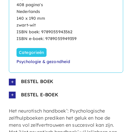
408 pagina's
Nederlands
140 x 190 mm
zwart-wit
ISBN boek: 9789055943562
ISBN e-boek: 9789055949359
Categorieën
Psychologie & gezondheid
BESTEL BOEK
BESTEL E-BOEK
Het neurotisch handboek’: Psychologische
zelfhulpboeken prediken het geluk en hoe de
mens vol zelfvertrouwen en succesvol kan zijn.
Met ‘Het neurotisch handboek’ wil Wijnberg een