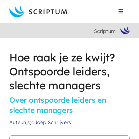
Skip
to
Toggle
content
Navigat
Scriptum
Home
Boeken
Hoe raak je ze kwijt?
Ontspoorde leiders,
Auteurs
slechte managers
Contact
Over ontspoorde leiders en
slechte managers
Search
for:
Auteur(s):
Joep Schrijvers