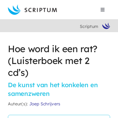
Skip
to
Toggle
content
Navigat
Scriptum
Home
Boeken
Hoe word ik een rat?
(Luisterboek met 2
Auteurs
cd’s)
Contact
De kunst van het konkelen en
samenzweren
Search
for:
Auteur(s):
Joep Schrijvers