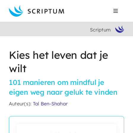
Skip
to
Toggle
content
Navigat
Scriptum
Home
Boeken
Kies het leven dat je
wilt
Auteurs
101 manieren om mindful je
Contact
eigen weg naar geluk te vinden
Auteur(s):
Tal Ben-Shahar
Search
for: