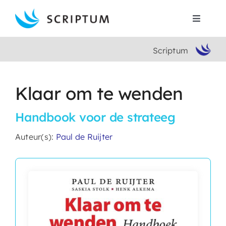
Skip
to
Toggle
content
Navigat
Scriptum
Home
Boeken
Klaar om te wenden
Handbook voor de strateeg
Auteurs
Auteur(s):
Paul de Ruijter
Contact
Search
for: