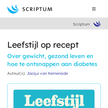
Skip
to
Toggle
content
Navigat
Scriptum
Home
Boeken
Leefstijl op recept
Over gewicht, gezond leven en
Auteurs
hoe te ontsnappen aan diabetes
Contact
Auteur(s):
Jacqui van Kemenade
Search
for: