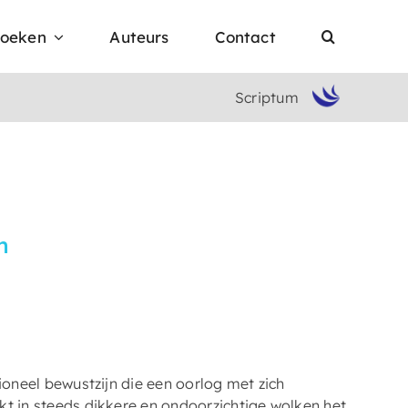
oeken
Auteurs
Contact
Scriptum
n
tioneel bewustzijn die een oorlog met zich
kt in steeds dikkere en ondoorzichtige wolken het