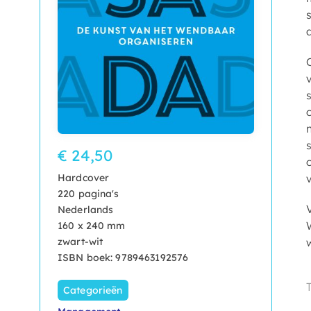
€ 24,50
Hardcover
220 pagina's
Nederlands
160 x 240 mm
zwart-wit
ISBN boek: 9789463192576
Categorieën