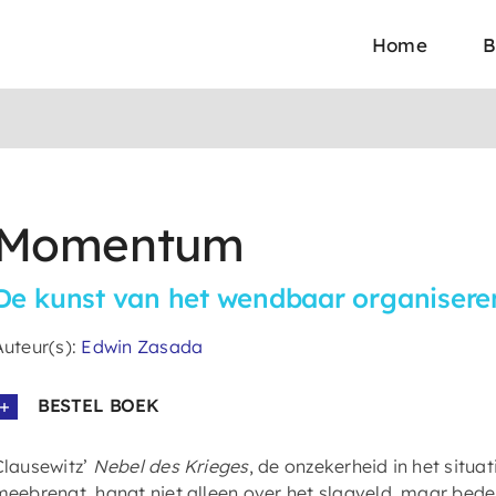
Home
B
Momentum
De kunst van het wendbaar organisere
Auteur(s):
Edwin Zasada
BESTEL BOEK
Clausewitz’
Nebel des Krieges
, de onzekerheid in het situa
meebrengt, hangt niet alleen over het slagveld, maar bede