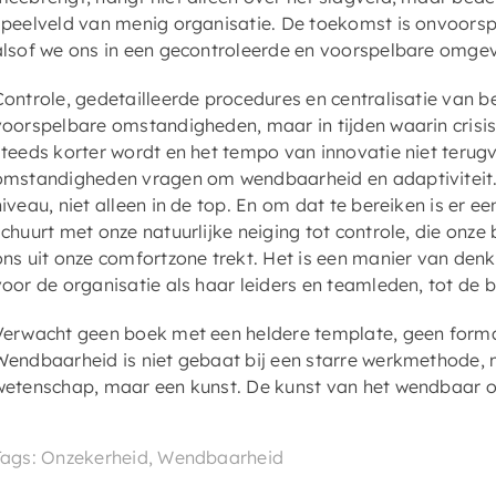
speelveld van menig organisatie. De toekomst is onvoorsp
alsof we ons in een gecontroleerde en voorspelbare omge
Controle, gedetailleerde procedures en centralisatie van 
voorspelbare omstandigheden, maar in tijden waarin crisis 
steeds korter wordt en het tempo van innovatie niet terugva
omstandigheden vragen om wendbaarheid en adaptiviteit. Om
niveau, niet alleen in de top. En om dat te bereiken is er 
schuurt met onze natuurlijke neiging tot controle, die onze
ons uit onze comfortzone trekt. Het is een manier van denk
voor de organisatie als haar leiders en teamleden, tot de b
Verwacht geen boek met een heldere template, geen format 
Wendbaarheid is niet gebaat bij een starre werkmethode, m
wetenschap, maar een kunst. De kunst van het wendbaar o
Tags: Onzekerheid, Wendbaarheid