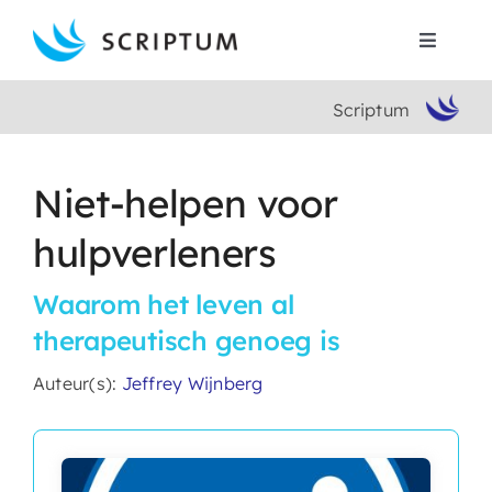
Skip
to
Toggle
content
Navigat
Scriptum
Home
Boeken
Niet-helpen voor
hulpverleners
Auteurs
Waarom het leven al
Contact
therapeutisch genoeg is
Auteur(s):
Jeffrey Wijnberg
Search
for: