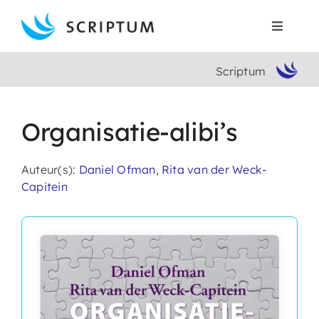
Skip
to
Toggle
content
Navigat
Scriptum
Home
Boeken
Organisatie-alibi’s
Auteurs
Auteur(s):
Daniel Ofman
,
Rita van der Weck-
Capitein
Contact
Search
for: