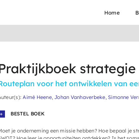
Home
B
Praktijkboek strategie
Routeplan voor het ontwikkelen van een
Auteur(s):
Aimé Heene
,
Johan Vanhaverbeke
,
Simonne Ver
BESTEL BOEK
Moet je onderneming een missie hebben? Hoe bepaal je str
SWOT? Hoe leer je opportuniteiten ontdekken? Is het soms 