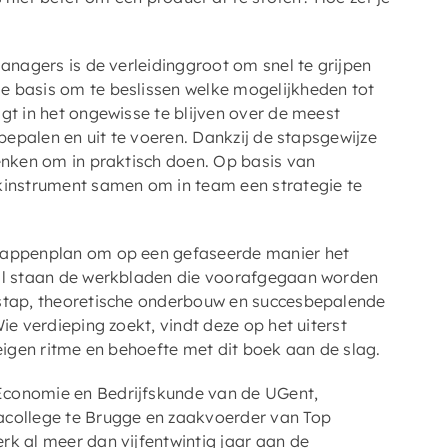
managers is de verleidinggroot om snel te grijpen
e basis om te beslissen welke mogelijkheden tot
gt in het ongewisse te blijven over de meest
 bepalen en uit te voeren. Dankzij de stapsgewijze
enken om in praktisch doen. Op basis van
rkinstrument samen om in team een strategie te
tappenplan om op een gefaseerde manier het
aal staan de werkbladen die voorafgegaan worden
 stap, theoretische onderbouw en succesbepalende
ie verdieping zoekt, vindt deze op het uiterst
 eigen ritme en behoefte met dit boek aan de slag.
Economie en Bedrijfskunde van de UGent,
acollege te Brugge en zaakvoerder van Top
rk al meer dan vijfentwintig jaar aan de