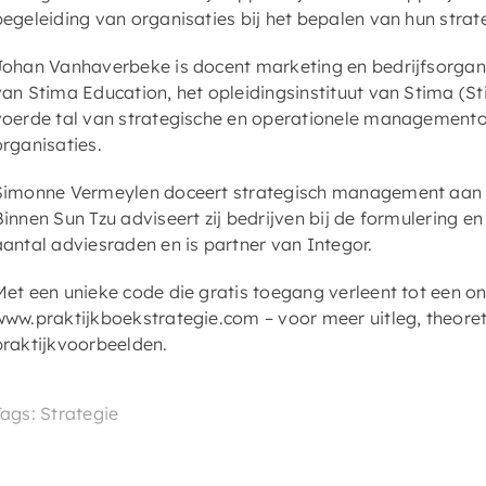
begeleiding van organisaties bij het bepalen van hun strat
Johan Vanhaverbeke is docent marketing en bedrijfsorgan
van Stima Education, het opleidingsinstituut van Stima (St
voerde tal van strategische en operationele managementop
organisaties.
Simonne Vermeylen doceert strategisch management aan 
Binnen Sun Tzu adviseert zij bedrijven bij de formulering en 
aantal adviesraden en is partner van Integor.
Met een unieke code die gratis toegang verleent tot een on
www.praktijkboekstrategie.com – voor meer uitleg, theoreti
praktijkvoorbeelden.
Tags: Strategie