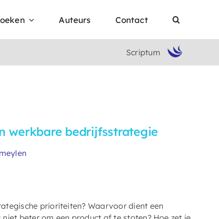
oeken
Auteurs
Contact
Scriptum
 werkbare bedrijfsstrategie
meylen
ategische prioriteiten? Waarvoor dient een
niet beter om een product af te stoten? Hoe zet je