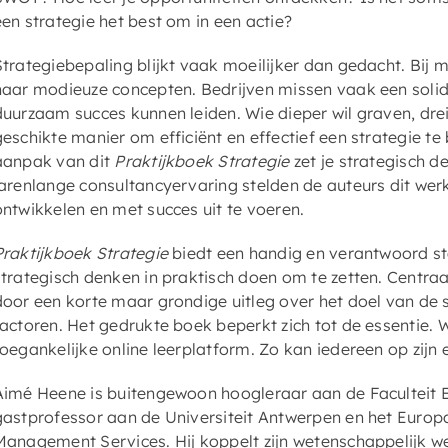
een strategie het best om in een actie?
Strategiebepaling blijkt vaak moeilijker dan gedacht. Bij 
naar modieuze concepten. Bedrijven missen vaak een solid
duurzaam succes kunnen leiden. Wie dieper wil graven, drei
geschikte manier om efficiënt en effectief een strategie te
aanpak van dit
Praktijkboek Strategie
zet je strategisch d
jarenlange consultancyervaring stelden de auteurs dit we
ontwikkelen en met succes uit te voeren.
Praktijkboek Strategie
biedt een handig en verantwoord s
strategisch denken in praktisch doen om te zetten. Centr
door een korte maar grondige uitleg over het doel van de
factoren. Het gedrukte boek beperkt zich tot de essentie. W
toegankelijke online leerplatform. Zo kan iedereen op zijn
Aimé Heene is buitengewoon hoogleraar aan de Faculteit 
gastprofessor aan de Universiteit Antwerpen en het Europ
Management Services. Hij koppelt zijn wetenschappelijk we