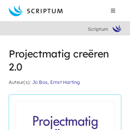
Skip
to
Toggle
content
Navigat
Scriptum
Home
Boeken
Projectmatig creëren
2.0
Auteurs
Auteur(s):
Jo Bos
,
Ernst Harting
Contact
Search
for: