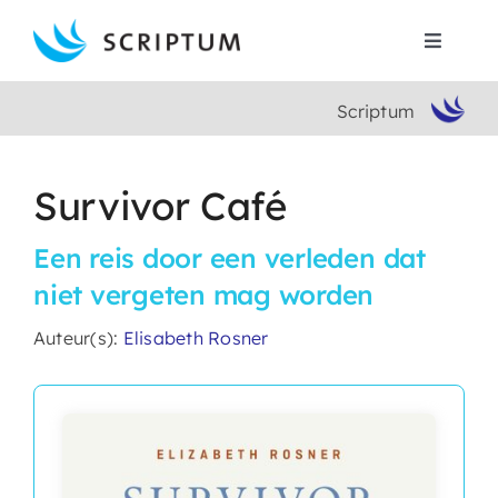
Skip
to
Toggle
content
Navigat
Scriptum
Home
Boeken
Survivor Café
Een reis door een verleden dat
Auteurs
niet vergeten mag worden
Contact
Auteur(s):
Elisabeth Rosner
Search
for: