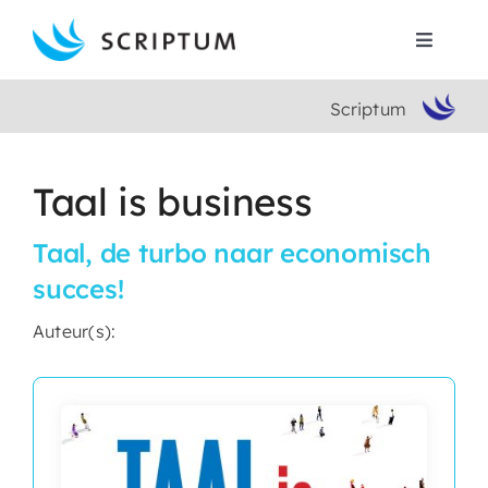
Skip
to
Toggle
content
Navigat
Scriptum
Home
Boeken
Taal is business
Taal, de turbo naar economisch
Auteurs
succes!
Contact
Auteur(s):
Search
for: