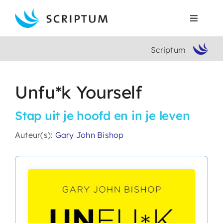
Skip
to
Toggle
content
Navigat
Scriptum
Home
Boeken
Unfu*k Yourself
Stap uit je hoofd en in je leven
Auteurs
Auteur(s):
Gary John Bishop
Contact
Search
for: