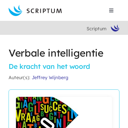
Skip
to
Toggle
content
Navigat
Scriptum
Home
Boeken
Verbale intelligentie
De kracht van het woord
Auteurs
Auteur(s):
Jeffrey Wijnberg
Contact
Search
for: