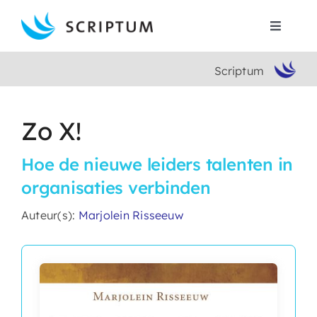
Skip
to
Toggle
content
Navigat
Scriptum
Home
Boeken
Zo X!
Hoe de nieuwe leiders talenten in
Auteurs
organisaties verbinden
Contact
Auteur(s):
Marjolein Risseeuw
Search
for: