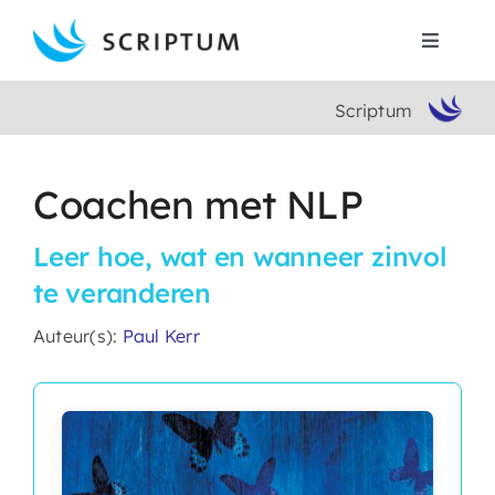
Skip
to
Toggle
content
Navigat
Scriptum
Home
Boeken
Coachen met NLP
Leer hoe, wat en wanneer zinvol
Auteurs
te veranderen
Contact
Auteur(s):
Paul Kerr
Search
for: