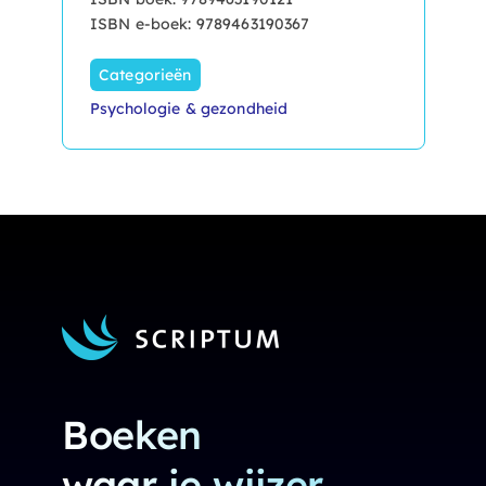
ISBN e-boek: 9789463190367
Categorieën
Psychologie & gezondheid
Boeken
waar je wijzer