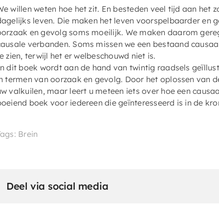
We willen weten hoe het zit. En besteden veel tijd aan het
dagelijks leven. Die maken het leven voorspelbaarder en g
oorzaak en gevolg soms moeilijk. We maken daarom geregel
causale verbanden. Soms missen we een bestaand causaal
e zien, terwijl het er welbeschouwd niet is.
In dit boek wordt aan de hand van twintig raadsels geïllus
in termen van oorzaak en gevolg. Door het oplossen van de
uw valkuilen, maar leert u meteen iets over hoe een causa
boeiend boek voor iedereen die geïnteresseerd is in de kro
Tags: Brein
Deel via social media