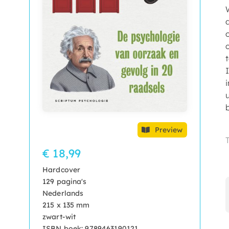
t
Preview
€ 18,99
Hardcover
129 pagina's
Nederlands
215 x 135 mm
zwart-wit
ISBN boek: 9789463190121