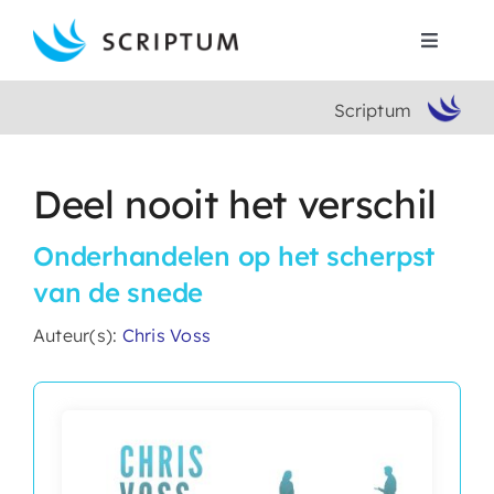
Skip
to
Toggle
content
Navigat
Scriptum
Home
Boeken
Deel nooit het verschil
Onderhandelen op het scherpst
Auteurs
van de snede
Contact
Auteur(s):
Chris Voss
Search
for: